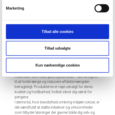
mod mindre plastikforbrug kan føre til betydelige
Marketing
forbedringer i miljøets tilstand over tid.
Køb genanvendelige
produkter hos RenLykke
Tillad alle cookies
For dem der ønsker at dykke dybere ned i den
bæredygtige verden, er der et bredt udvalg af
produkter tilgængelige hos RenLykke. Her finder du alt
Tillad udvalgte
fra stilfulde genanvendelige vandflasker til innovative
madkasser designet med miljøet for øje. Disse
produkter gør det let at leve efter mere miljøvenlige
Kun nødvendige cookies
principper.
På RenLykke finder du produkter fremstillet af
materialer som stål, glas og bambus – alle designet
til at holde længe og reducere affaldsmængden
betragteligt. Produkterne er nøje udvalgt for deres
kvalitet og holdbarhed, hvilket sikrer dig værdi for
pengene.
I denne tid, hvor bevidsthed omkring miljøet vokser, er
det værdifuldt at støtte initiativer og virksomheder
som tilbyder løsninger der gavner både dig selv og