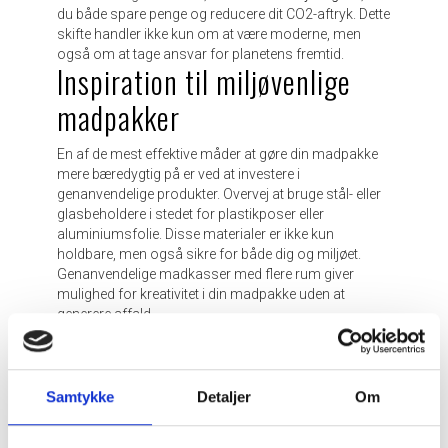
du både spare penge og reducere dit CO2-aftryk. Dette
skifte handler ikke kun om at være moderne, men
også om at tage ansvar for planetens fremtid.
Inspiration til miljøvenlige
madpakker
En af de mest effektive måder at gøre din madpakke
mere bæredygtig på er ved at investere i
genanvendelige produkter. Overvej at bruge stål- eller
glasbeholdere i stedet for plastikposer eller
aluminiumsfolie. Disse materialer er ikke kun
holdbare, men også sikre for både dig og miljøet.
Genanvendelige madkasser med flere rum giver
mulighed for kreativitet i din madpakke uden at
generere affald.
Når det kommer til redskaber, kan metalbestik eller
bambusværktøj erstatte engangsplastik. Disse
alternativer er både stilfulde og funktionelle, og de kan
nemt vaskes og genbruges dag efter dag. Det handler
Samtykke
Detaljer
Om
om at skabe vaner, der minimerer spild og
maksimerer brugen af ressourcer.