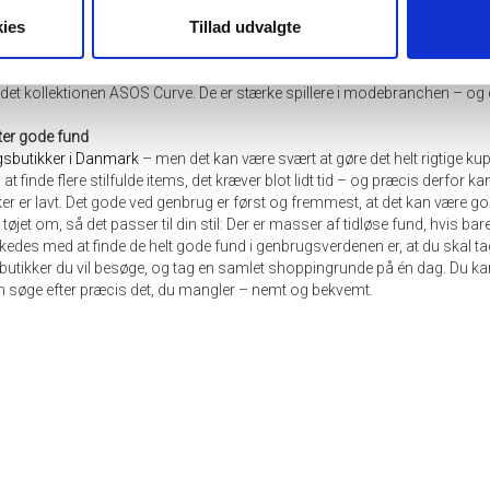
lagt i slutningen af 1980'erne og har specialiseret sig i trendy og stilfuldt
ies
Tillad udvalgte
 men også føles behageligt at have på – særligt deres jeans og bukser er 
og Ellos.
 udvalg inden for plus size
shopping
, finder du for eksempel ASOS og
El
andet kollektionen ASOS Curve. De er stærke spillere i modebranchen – og d
fter gode fund
sbutikker i Danmark
– men det kan være svært at gøre det helt rigtige kup.
 finde flere stilfulde items, det kræver blot lidt tid – og præcis derfor k
 er lavt. Det gode ved genbrug er først og fremmest, at det kan være god
t tøjet om, så det passer til din stil: Der er masser af tidløse fund, hvis b
ykkedes med at finde de helt gode fund i genbrugsverdenen er, at du skal t
butikker du vil besøge, og tag en samlet shoppingrunde på én dag. Du kan
n søge efter præcis det, du mangler – nemt og bekvemt.