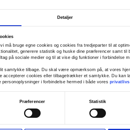
Sponsoreret: De bedste plus size
Detaljer
debrands, og hvor du kan finde 
ookies
t vi må bruge egne cookies og cookies fra tredjeparter til at opti
ionalitet, generere statistik og huske dine præferencer samt til 
dt plus size tøj i et samfund, hvor modeverdenen på mange måder stadig e
tag på sociale medier og til at vise dig funktioner i forbindelse 
en, at flere brands begyndte at sætte fokus på mangfoldighed – sidenhen er
dadtil i reklamer, markedsføring og lignende. Derfor dykker denne artikel ne
 dit samtykke tilbage. Du skal være opmærksom på, at vores hj
kke accepterer cookies eller tilbagetrækker et samtykke. Du kan
e personoplysninger i forbindelse hermed i både vores
privatlivs
ot og stilfuldt
plus size mode
, findes der heldigvis både flere danske og i
 på en række udvalgte mærker, der alle har et bredt sortiment af plus si
 gøre en god handel i secondhand-butikker.
Præferencer
Statistik
 størrelser
 der er specialiseret i plus size-tøj til kvinder. Siden grundlæggelsen i 194
træber efter at designe tøj til alle aldre og til enhver lejlighed, hvor fok
t deres produkter online, hvilket gør det nemt at bestille, men de har ogs