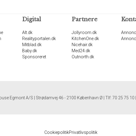
Digital
Partnere
Kont
ne
Alt.dk
Jollyroom.dk
Annonc
n
Realityportalen.dk
KitchenOne.dk
Annonc
Mitblad.dk
Nicehair.dk
Baby.dk
Med24.dk
Sponsoreret
Outnorth.dk
ouse Egmont A/S | Strødamvej 46 - 2100 København Ø | Tlf: 70 25 75 10
Cookiepolitik
Privatlivspolitik