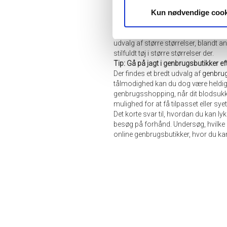
Zizzi
er et dansk brand, der blev grund
Kun nødvendige cook
deres tøj, der ikke kun ser godt ud,
online via forhandlere som Zalando 
Blandt andre brands, der har et godt
udvalg af større størrelser, blandt 
stilfuldt tøj i større størrelser der.
Tip: Gå på jagt i genbrugsbutikker e
Der findes et bredt udvalg af
genbrug
tålmodighed kan du dog være heldig at
genbrugsshopping, når dit blodsukker
mulighed for at få tilpasset eller sye
Det korte svar til, hvordan du kan l
besøg på forhånd. Undersøg, hvilke 
online genbrugsbutikker, hvor du ka