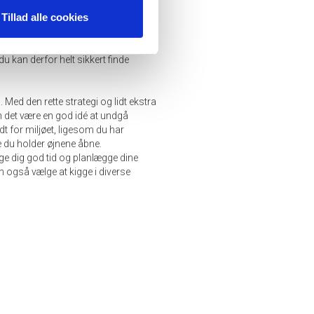
 plus size-tøj. De er især kendt for
Tillad alle cookies
populære. Zizzi kan nemt købes
los
. Begge mærker tilbyder et bredt
u kan derfor helt sikkert finde
 Med den rette strategi og lidt ekstra
an det være en god idé at undgå
t for miljøet, ligesom du har
are du holder øjnene åbne.
age dig god tid og planlægge dine
 også vælge at kigge i diverse