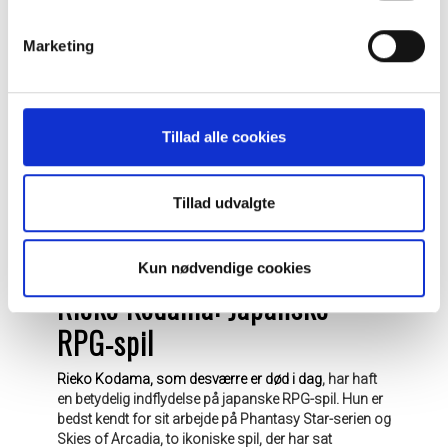
Jade Raymond er en af de mest indflydelsesrige
kvinder i spilindustrien. Som producent på det første
Marketing
Assassin's Creed-spil var hun med til at skabe
fundamentet for, hvad der senere blev en af de største
franchises i gaming-historien. Raymond var en
central figur i udviklingen af det åbne verdenskort og
Tillad alle cookies
stealth-baserede gameplay, som Assassin's Creed er
kendt for.
Efter sin tid hos Ubisoft har hun arbejdet med flere
store projekter og har været en ledende kraft hos
Tillad udvalgte
Google Stadia. Jade Raymond er kendt for sin evne til
at lede store produktioner og skabe spil, der
kombinerer historisk realisme med spændende
Kun nødvendige cookies
gameplay.
Rieko Kodama: Japanske
RPG-spil
Rieko Kodama, som desværre er død i dag
, har haft
en betydelig indflydelse på japanske RPG-spil. Hun er
bedst kendt for sit arbejde på Phantasy Star-serien og
Skies of Arcadia, to ikoniske spil, der har sat