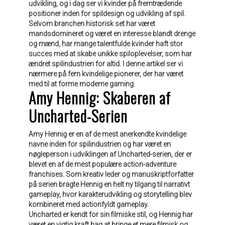
udvikling, og i dag ser vi kvinder på fremtrædende
positioner inden for spildesign og udvikling af spil.
Selvom branchen historisk set har været
mandsdomineret og været en interesse blandt drenge
og mænd, har mange talentfulde kvinder haft stor
succes med at skabe unikke spiloplevelser, som har
ændret spilindustrien for altid. I denne artikel ser vi
nærmere på fem kvindelige pionerer, der har været
med til at forme moderne gaming.
Amy Hennig: Skaberen af
Uncharted-Serien
Amy Hennig er en af de mest anerkendte kvindelige
navne inden for spilindustrien og har været en
nøgleperson i udviklingen af Uncharted-serien, der er
blevet en af de mest populære action-adventure
franchises. Som kreativ leder og manuskriptforfatter
på serien bragte Hennig en helt ny tilgang til narrativt
gameplay, hvor karakterudvikling og storytelling blev
kombineret med actionfyldt gameplay.
Uncharted er kendt for sin filmiske stil, og Hennig har
været en vigtig kraft bag at bringe et mere filmisk og