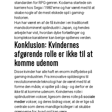
standarden for RPG-genren. Kodama startede sin
karriere hos Sega i 1980'erne og har været med til at
skabe nogle af de mest elskede spil i gaming-
historien.
Hun har været en af de få kvinder i en traditionelt
mandsdomineret spilindustri i Japan, og hendes
arbejde har vist, hvordan dybe fortællinger og
komplekse karakterer kan berige spillenes verden.
Konklusion: Kvindernes
afgørende rolle er ikke til at
komme udenom
Disse kvinder har alle haft en enorm indflydelse på
gaming-industrien. Fra innovative spildesigns til
revolutionerende teknologi har de været med til at
forme den måde, vi spiller på i dag - og derfor er de
ikke til at komme udenom. Kvindernes rolle i
spilindustrien vokser, ligesom deres rolle på
sociale
medier
vokser, og deres bidrag viser, at de er lige så
centrale som deres mandlige kolleger i at skubbe
grænserne for, hvad spil kan være.