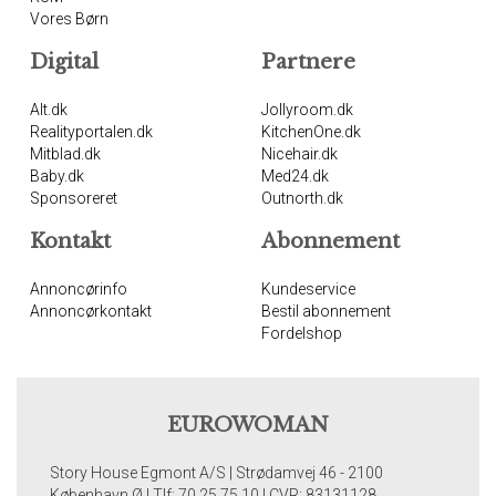
Vores Børn
Digital
Partnere
Alt.dk
Jollyroom.dk
Realityportalen.dk
KitchenOne.dk
Mitblad.dk
Nicehair.dk
Baby.dk
Med24.dk
Sponsoreret
Outnorth.dk
Kontakt
Abonnement
Annoncørinfo
Kundeservice
Annoncørkontakt
Bestil abonnement
Fordelshop
EUROWOMAN
Story House Egmont A/S | Strødamvej 46 - 2100
København Ø | Tlf: 70 25 75 10 | CVR: 83131128