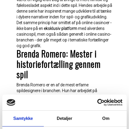
følelsesladet aspekt ind i dette spil. Hendes arbejde på
denne serie har inspireret mange udviklere til at tænke
i dybere narrativer inden for spil- og grafikudvikling.
Det samme princip har smittet af på online casinoer -
ikke bare på en
eksklusiv platform
med alverdens
casinospil, men også sådan generelt i online casino-
branchen - der går meget op i tematiske fortællinger
og god grafik.
Brenda Romero: Mester i
historiefortælling gennem
spil
Brenda Romero er en af de mest erfarne
spildesignere i branchen. Hun har arbejdet på
klassiske franchises som Wizardry og Jagged
Alliance, men det er hendes brætspil, der virkelig har
sat hende på landkortet. Hendes arbejde viser,
hvordan spil kan bruges som en platform til at
Samtykke
Detaljer
Om
diskutere større spørgsmål.
Brenda Romero har også været en stærk stemme for