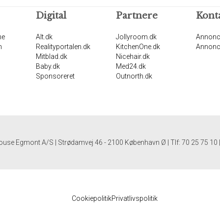
Digital
Partnere
Kont
ne
Alt.dk
Jollyroom.dk
Annonc
n
Realityportalen.dk
KitchenOne.dk
Annonc
Mitblad.dk
Nicehair.dk
Baby.dk
Med24.dk
Sponsoreret
Outnorth.dk
ouse Egmont A/S | Strødamvej 46 - 2100 København Ø | Tlf: 70 25 75 10
Cookiepolitik
Privatlivspolitik