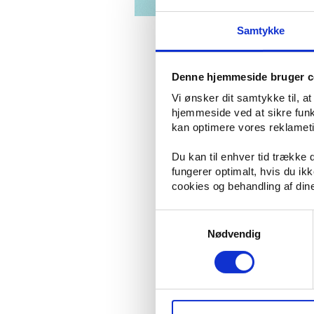
Spon
Samtykke
Denne hjemmeside bruger c
Vi ønsker dit samtykke til, a
hjemmeside ved at sikre funkt
kan optimere vores reklametil
Lige om lidt er det sommerferie, hvor
Du kan til enhver tid trække
Om sommeren får du muligheden for at
fungerer optimalt, hvis du i
Hvis du drømmer om et glow-up, inde
cookies og behandling af din
lækker.
Samtykkevalg
En af måderne, hvorpå du kan se eks
gøre dine øjenvipper længere. Derudo
Nødvendig
rette produkter, vil du hurtigt kunne
Forkæl dig selv
Hvis du gerne vil opnå mere selvtillid