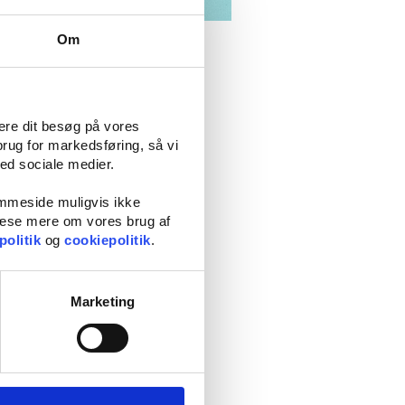
glow-
Om
mere dit besøg på vores
brug for markedsføring, så vi
med sociale medier.
eget, meget mere.
emmeside muligvis ikke
 brunere, og håret bliver lysere.
 læse mere om vores brug af
ordan du kan føle dig lidt mere
politik
og
cookiepolitik
.
den
bedste vippeserum
, som kan
n sommeren rigtig begynder. Med de
Marketing
p og sjæl. Det kan være en god idé at