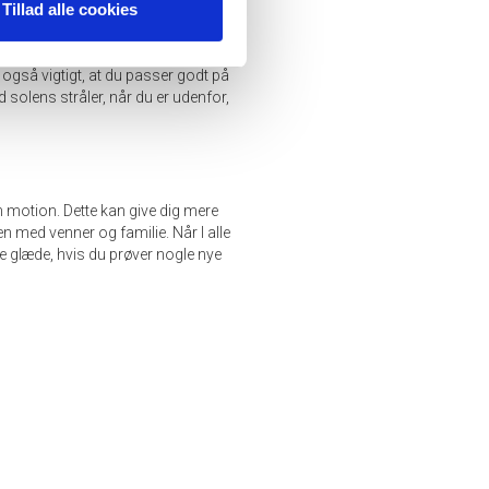
Tillad alle cookies
optimere dit udseende ved at gøre
t også vigtigt, at du passer godt på
 solens stråler, når du er udenfor,
m motion. Dette kan give dig mere
en med venner og familie. Når I alle
re glæde, hvis du prøver nogle nye