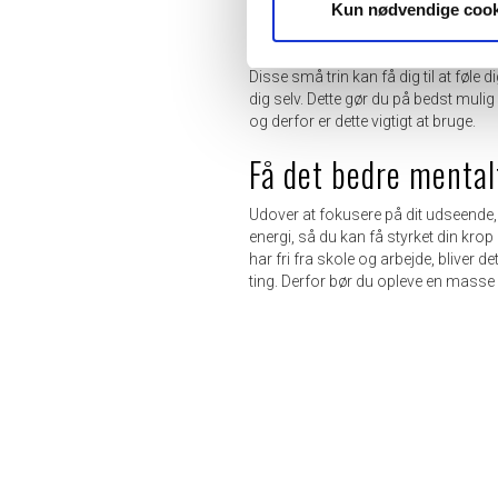
Kun nødvendige cook
købe nogle hudplejeprodukter, som 
Med en god cleanser kan du komme af
nogle simple ting, såsom at få lavet 
Disse små trin kan få dig til at føle
dig selv. Dette gør du på bedst muli
og derfor er dette vigtigt at bruge.
Få det bedre mental
Udover at fokusere på dit udseende, 
energi, så du kan få styrket din krop
har fri fra skole og arbejde, bliver 
ting. Derfor bør du opleve en masse