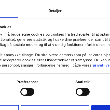
soreret: Sådan får du et sommer 
Detaljer
up!
ookies
t vi må bruge egne cookies og cookies fra tredjeparter til at opti
ionalitet, generere statistik og huske dine præferencer samt til 
tag på sociale medier og til at vise dig funktioner i forbindelse 
 det er tid til at slå sig løs, tage ud at bade, hygge med veninderne og m
 dit samtykke tilbage. Du skal være opmærksom på, at vores hj
 pakke vintertøjet væk, og man ser bare ekstra godt ud, når huden bliver
kke accepterer cookies eller tilbagetrækker et samtykke. Du kan
n sommeren starter, kan du læse med her, da du kan få nogle tips til, hv
e personoplysninger i forbindelse hermed i både vores
privatlivs
tra godt ud, er ved at købe nogle nye skønhedsprodukter. Du kan finde 
ver kan du overveje at give dig selv en self-tan, så du får en glød, inde
Præferencer
Statistik
 optimere dit udseende og føle dig mere selvsikker.
, er det vigtigt, at du forkæler dig selv og gør noget godt for både din kro