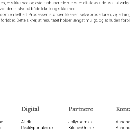
b, er sikkerhed og evidensbaserede metoder altafgørende. Ved at vælge Fy
vor der er styr på både teknik og sikkerhed.
 som en helhed. Processen stopper ikke ved selve proceduren; vejlednin
 forløbet. Dette sikrer, at resultatet holder længst muligt, og at huden forbl
Digital
Partnere
Kont
ne
Alt.dk
Jollyroom.dk
Annonc
n
Realityportalen.dk
KitchenOne.dk
Annonc