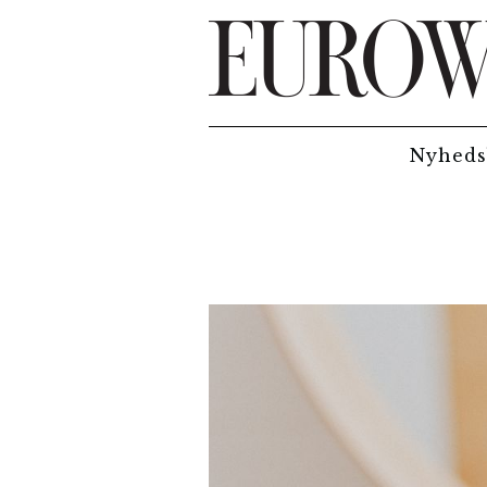
Hop til hovedindhold
Nyheds