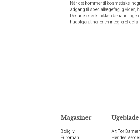
Når det kommer til kosmetiske indgre
adgang til speciallægefaglig viden, h
Desuden ser klinikken behandlingen
hudplejerutiner er en integreret del af
Magasiner
Ugeblade
Boligliv
Alt For Damer
Euroman
Hendes Verde