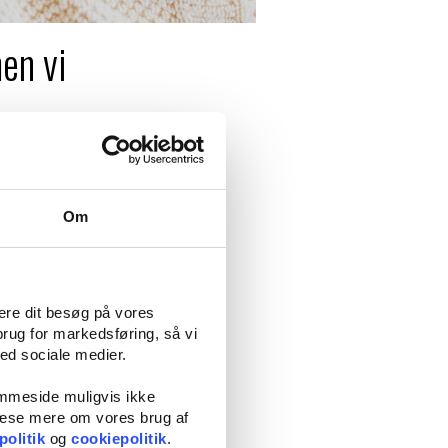
en vi
sig og ikke ligge under for
Om
g hvor du bliver vejledt i om en
mere dit besøg på vores
brug for markedsføring, så vi
opulært valg for dem, der søger
med sociale medier.
dst kan hjælpe dig mod dit ønskede
emmeside muligvis ikke
 læse mere om vores brug af
politik
og
cookiepolitik
.