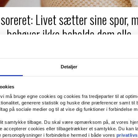
soreret: Livet sætter sine spor, m
behøver ikke beholde dem alle
get en kosmetisk behandling er ofte et ønske om at se ud, som man føler 
Detaljer
ehandling, er det vigtigt at finde en behandler som du føler dig tryg ved, o
u realistisk kan opnå via behandlingen.
handling?
ookies
t vi må bruge egne cookies og cookies fra tredjeparter til at opti
g, er det første skridt altid en uforpligtende dialog.
ionalitet, generere statistik og huske dine præferencer samt til 
efaglig ekspertise med æstetisk forståelse, hvilket gør klinikken til et p
tag på sociale medier og til at vise dig funktioner i forbindelse 
 mulighed for at få professionel sparring på, hvilke behandlinger der be
 dit samtykke tilbage. Du skal være opmærksom på, at vores hj
ller generel hudforyngelse.
g til kosmetiske behandlinger
kke accepterer cookies eller tilbagetrækker et samtykke. Du kan
e personoplysninger i forbindelse hermed i både vores
privatlivs