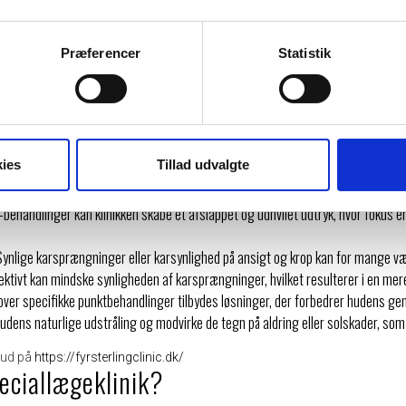
sterling Clinic er deres fokus på den personlige behandlingsplan. Som ko
e konsultation.
, hudtype og ønsker kortlagt, så man sikrer, at behandlingen ikke blot fje
Præferencer
Statistik
k helhedsindtryk.
re behandlinger hos Fyrsterling
ies
Tillad udvalgte
andlinger, der er skræddersyet til at løse alt fra fine linjer til synlige kars
søger mod klinikken for at få hjælp til mimiske rynker og fine linjer i ansigtet, 
-behandlinger kan klinikken skabe et afslappet og udhvilet udtryk, hvor fokus e
ynlige karsprængninger eller karsynlighed på ansigt og krop kan for mange v
ktivt kan mindske synligheden af karsprængninger, hvilket resulterer i en mer
ver specifikke punktbehandlinger tilbydes løsninger, der forbedrer hudens gene
udens naturlige udstråling og modvirke de tegn på aldring eller solskader, som
lbud på
https://fyrsterlingclinic.dk/
eciallægeklinik?