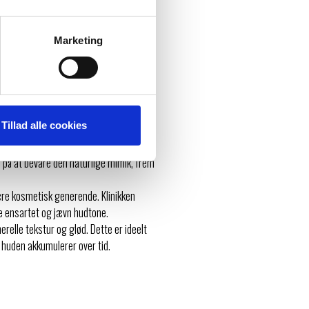
smetisk speciallægeklinik lægges der
rner et specifikt problem, men
Marketing
 Clinic
Tillad alle cookies
prængninger:
f.eks. i panden eller omkring øjnene.
r på at bevare den naturlige mimik, frem
ære kosmetisk generende. Klinikken
e ensartet og jævn hudtone.
relle tekstur og glød. Dette er ideelt
 huden akkumulerer over tid.