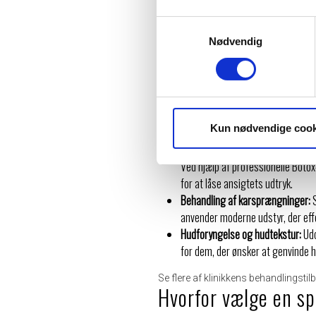
Et af de vigtigste aspekter hos Fyr
stor vægt på en grundig forudgåend
Samtykkevalg
Her bliver den enkelte patients behov
Nødvendig
bidrager til et naturligt og harmonis
Populæ
Kun nødvendige cook
Klinikken tilbyder en bred vifte af beh
Rynkebehandling og Botox:
Mange 
Ved hjælp af professionelle Botox
for at låse ansigtets udtryk.
Behandling af karsprængninger:
S
anvender moderne udstyr, der effe
Hudforyngelse og hudtekstur:
Udo
for dem, der ønsker at genvinde h
Se flere af klinikkens behandlingsti
Hvorfor vælge en sp