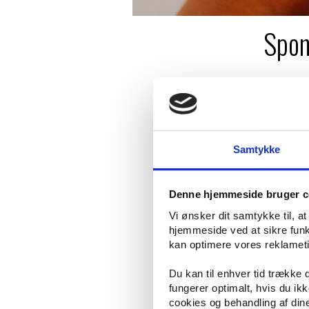
Spon
At tage beslutningen om at få foreta
kosmetiske skader på huden.
Samtykke
Når du kaster dig ud i en kosmetisk b
behandling passer til dig, og hvad d
Overvejer du en be
Denne hjemmeside bruger c
Vi ønsker dit samtykke til, a
Hvis du overvejer kosmetisk behandlin
hjemmeside ved at sikre funkt
Hos Fyrsterling Clinic kombineres læg
kan optimere vores reklametil
trygge rammer og synlige resultater.
Ved at booke en konsultation får du
Du kan til enhver tid trække
mål – uanset om det er rynker, kar e
En individuel tilgan
fungerer optimalt, hvis du i
cookies og behandling af din