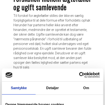
og ugift samlevende
Til forskel for ægtefæller stilles der ikke en særlig
forpligtigelse til at dele formue efter forholdets ophør.
Herunder har parterne heller ikke arveret efter
hinanden, medmindre der er oprettet et testamente,
der sikrer dette. Ugifte samlevende kan dog være
”nærmeste pårørende” i forhold til udbetaling af
pensioner ved død, hvilket skal undersøges ved eget
pensionsselskab. En ugift samlever bevarer den fulde
rådighed over egne ejendele. Derudover er en ugift
samlever ikke beskyttet mod, at den anden part
opsiger den fælles lejlighed eller sætter partens eget
hus til salg.
Den daglige forsørgelse
Endvidere har ugifte samlevende ikke et krav på, at
Samtykke
Detaljer
Om
skulle forsørge hinanden, eller den andens særbørn.
Hvis man dog - som par - vælger at indrette sig
sådan, så kan man ikke kræve penge tilbage fra den
Denne hjemmeside bruger cookies