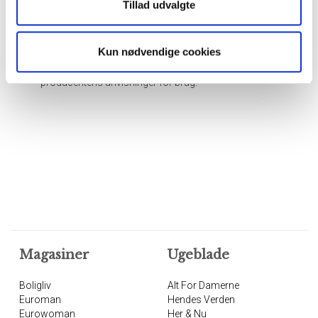
Tillad udvalgte
bruge skrappe skuremidler på porcelæn og glas for
at forhindre ridser.
Kun nødvendige cookies
Opbevar dem forsigtigt med skåneindlæg mellem for
at undgå hak. Husk desuden altid at følge
producentens anvisninger for brug.
Magasiner
Ugeblade
Boligliv
Alt For Damerne
Euroman
Hendes Verden
Eurowoman
Her & Nu