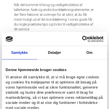
Når det kommer til brug og vedligeholdelse af
tallerkener, fade og andre borddækningselementer, er
der flere faktorer at overveje for at sikre, at du får
mest muligt ud af din borddækning. I vores guide får
du nogle praktiske tips og tricks til vedligeholdelse af
dit service.
Vælg de rette tallerkener
Det kan være en god idé at have forskellige tallerkener
Samtykke
Detaljer
Om
til forskellige lejligheder. I forhold til materiale er det
vigtigt at vælge holdbare materialer såsom porcelæn
og stentøj.
Tallerkener af god kvalitet
er ideelle til
hverdagsbrug, da de holder godt, men kan også
Denne hjemmeside bruger cookies
bruges til de finere selskaber.
Vi ønsker dit samtykke til, at vi må bruge egne cookies
og cookies fra tredjeparter til at optimere dit besøg på
Når det kommer til tallerkeners størrelse og form, er
vores hjemmeside ved at sikre funktionalitet, generere
en god hovedregel, at store tallerkener (dia. 27-28 cm)
statistik og huske dine præferencer samt til brug for
er gode til hovedretter, mens mindre tallerkener (dia.
markedsføring, så vi kan optimere vores reklametiltag på
21-23 cm) passer bedst til forretter og desserter. Du
sociale medier og til at vise dig funktioner i forbindelse
kan vælge at bruge runde tallerkener, hvis du er til det
med sociale medier.
klassiske look, mens firkantede eller mere organiske