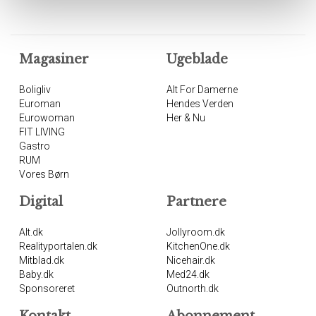
Magasiner
Ugeblade
Boligliv
Alt For Damerne
Euroman
Hendes Verden
Eurowoman
Her & Nu
FIT LIVING
Gastro
RUM
Vores Børn
Digital
Partnere
Alt.dk
Jollyroom.dk
Realityportalen.dk
KitchenOne.dk
Mitblad.dk
Nicehair.dk
Baby.dk
Med24.dk
Sponsoreret
Outnorth.dk